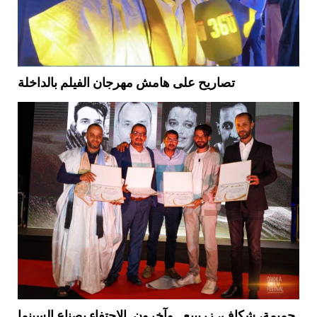
تصاريح على هامش مهرجان الفيلم بالداخلة
حميمة، شكاف، زريبيع.. وآخرون. الإحتفاء بصناع السينما